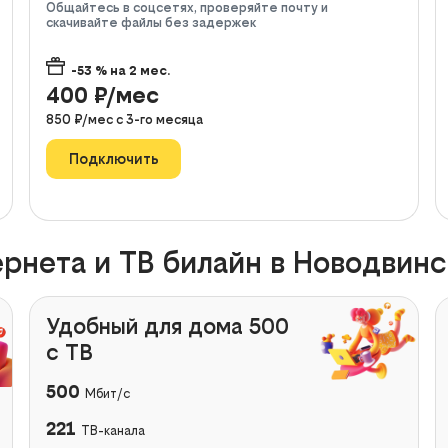
Общайтесь в соцсетях, проверяйте почту и
скачивайте файлы без задержек
-53
% на
2
мес.
400
₽/мес
850
₽/мес с
3
-го месяца
Подключить
рнета и ТВ билайн в Новодвинс
Удобный для дома 500
с ТВ
500
Мбит/с
221
ТВ-канала