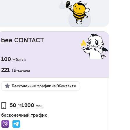
bee CONTACT
100
Мбит/с
221
ТВ-канала
Бесконечный трафик на ВКонтакте
50
1200
Гб
мин
бесконечный трафик