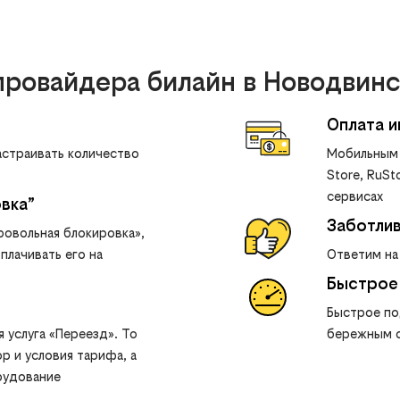
ровайдера билайн в Новодвинс
Оплата 
астраивать количество
Мобильным 
Store, RuSto
сервисах
вка”
Заботли
ровольная блокировка»,
плачивать его на
Ответим на
Быстрое
Быстрое по
 услуга «Переезд». То
бережным о
р и условия тарифа, а
рудование