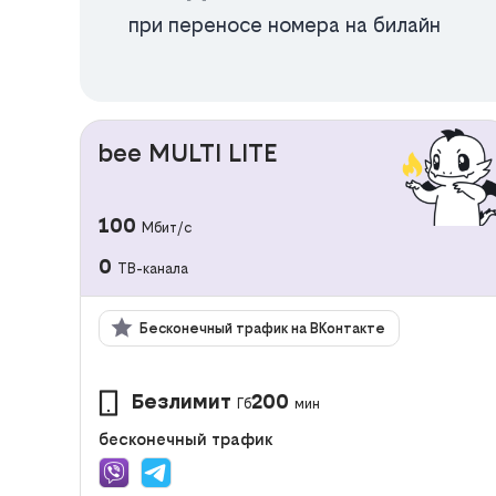
при переносе номера на билайн
bee MULTI LITE
100
Мбит/с
0
ТВ-канала
Бесконечный трафик на ВКонтакте
Безлимит
200
Гб
мин
бесконечный трафик