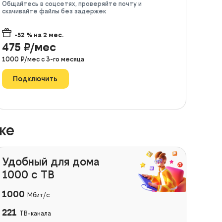
Общайтесь в соцсетях, проверяйте почту и
скачивайте файлы без задержек
-52
% на
2
мес.
475
₽/мес
1000
₽/мес с
3
-го месяца
Подключить
ке
Удобный для дома
1000 с ТВ
1000
Мбит/с
221
ТВ-канала