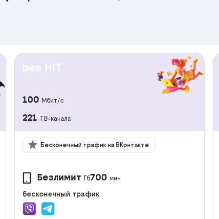
bee HIT
100
Мбит/с
221
ТВ-канала
Бесконечный трафик на ВКонтакте
Безлимит
700
Гб
мин
бесконечный трафик