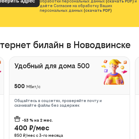
обработки персональных данных
(
скачать PDF
)
и
даёте Согласие на обработку Ваших
персональных данных
(
скачать PDF
)
тернет билайн в Новодвинске
Удобный для дома 500
500
Мбит/с
Общайтесь в соцсетях, проверяйте почту и
скачивайте файлы без задержек
-53
% на
2
мес.
400
₽/мес
850
₽/мес с
3
-го месяца