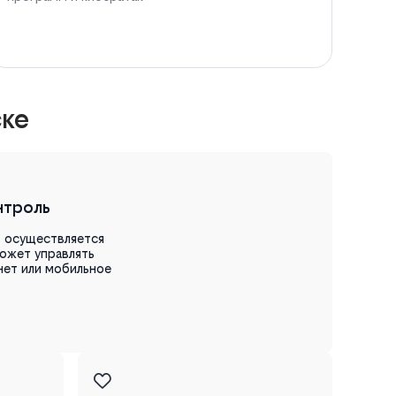
ске
нтроль
в осуществляется
ожет управлять
нет или мобильное