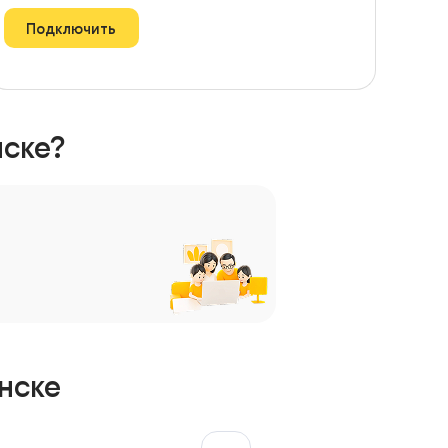
Подключить
нске?
нске