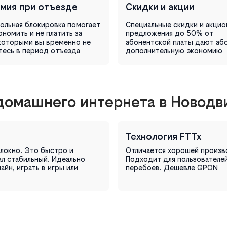
мия при отъезде
Скидки и акции
льная блокировка помогает
Специальные скидки и акци
ономить и не платить за
предложения до 50% от
 которыми вы временно не
абонентской платы дают аб
тесь в период отъезда
дополнительную экономию
домашнего интернета в Новодв
Технология FTTx
локно. Это быстро и
Отличается хорошей произв
ал стабильный. Идеально
Подходит для пользователе
йн, играть в игры или
перебоев. Дешевле GPON